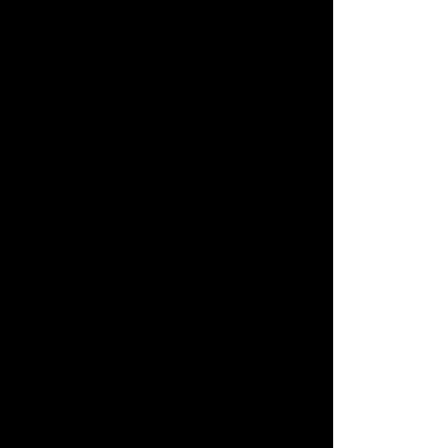
December 2025
November 2025
October 2025
September 2025
August 2025
July 2025
June 2025
May 2025
April 2025