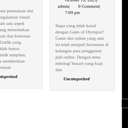
Gacor
Olympus
October 19, 2025
|
admin
19,
admin
|
0 Comment
|
dibanding
Situs
nia permainan slot
2025
7:09 pm
Slot
Gacor:
engalaman visual
Lain
Tips
lah satu aspek
Siapa yang tidak kenal
Dapatkan
yang menentukan
dengan Gates of Olympus?
an dan keseruan
Pembayaran
Game slot online yang satu
 Grafik yang
x5000
ini telah menjadi fenomena di
tidak hanya
kalangan para penggemar
Maxwin
ntik tampilan,
judi online. Dengan tema
uga memberikan
mitologi Yunani yang kuat
ermain
dan
tegorized
Uncategorized