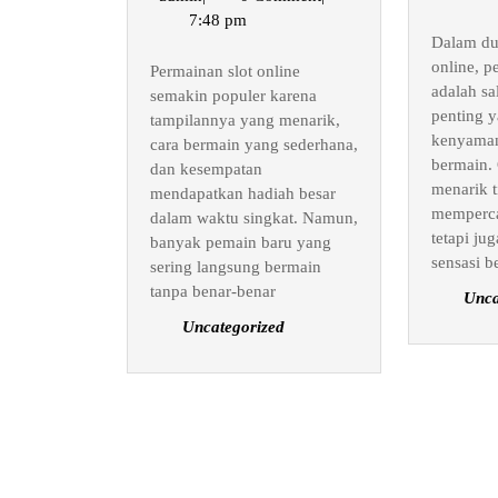
Round
2026
7:48 pm
Sebelum
Dalam du
Bermain
online, p
Permainan slot online
Slot
adalah sa
semakin populer karena
Online
penting 
tampilannya yang menarik,
kenyaman
cara bermain yang sederhana,
bermain.
dan kesempatan
menarik 
mendapatkan hadiah besar
memperca
dalam waktu singkat. Namun,
tetapi j
banyak pemain baru yang
sensasi b
sering langsung bermain
tanpa benar-benar
Unca
Uncategorized