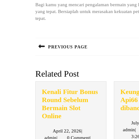
Bagi kamu yang mencari pengalaman bermain yang le
yang tepat. Bersiaplah untuk merasakan kekuatan pet
tepat.
Post
navigation
PREVIOUS PAGE
Previous
post:
Related Post
Kenali Fitur Bonus
Keung
Round Sebelum
Api66
Bermain Slot
diband
Kenali
Online
Fitur
Jul
a
admin
|
Bonus
April
April 22, 2026
|
3:2
admin
22,
admin
|
0 Comment
|