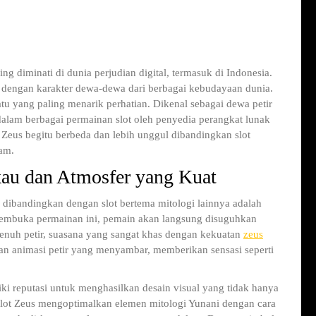
ng diminati di dunia perjudian digital, termasuk di Indonesia.
i, dengan karakter dewa-dewa dari berbagai kebudayaan dunia.
atu yang paling menarik perhatian. Dikenal sebagai dewa petir
dalam berbagai permainan slot oleh penyedia perangkat lunak
Zeus begitu berbeda dan lebih unggul dibandingkan slot
lam.
au dan Atmosfer yang Kuat
 dibandingkan dengan slot bertema mitologi lainnya adalah
i membuka permainan ini, pemain akan langsung disuguhkan
enuh petir, suasana yang sangat khas dengan kekuatan
zeus
an animasi petir yang menyambar, memberikan sensasi seperti
ki reputasi untuk menghasilkan desain visual yang tidak hanya
 Slot Zeus mengoptimalkan elemen mitologi Yunani dengan cara