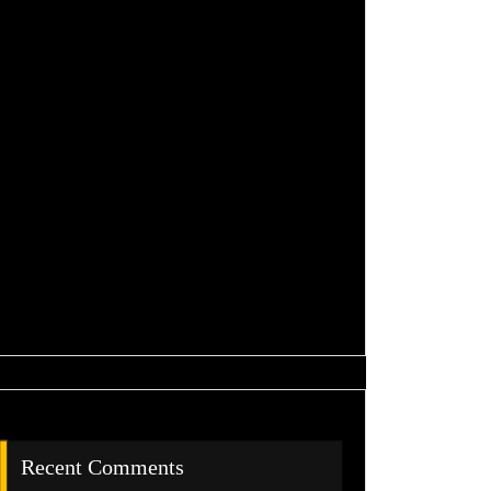
Slot Habanero dengan Fitur Free Spin Paling
Sering Trigger di Platform Slot
ประสบการณ์ VIP: เล่น Slot ค่าย MG Live
แบบพรีเมียม
Cara Bermain Slot Online di Pay77 untuk
Pemula yang Baru Pertama Kali Daftar
Kenali Fitur Bonus Round Sebelum Bermain
Slot Online
Recent Comments