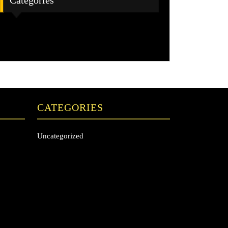
Uncategorized
CATEGORIES
Uncategorized