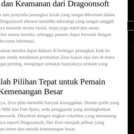
i dan Keamanan dari Dragoonsoft
h satu penyedia perangkat lunak yang sangat dihormati dalam
. Dragoonsoft dikenal memiliki teknologi yang sangat canggih
menarik secara visual, tetapi juga stabil dan aman.
oritas utama mereka, sehingga pemain dapat bermain dengan
ebocoran informasi.
inan mereka dapat diakses di berbagai perangkat, baik itu
in untuk menikmati permainan Zeus kapan saja dan di mana
sangat penting, mengingat semakin banyaknya pemain yang
lah Pilihan Tepat untuk Pemain
 Kemenangan Besar
nya, Zeus jelas memiliki banyak keunggulan. Desain grafis yang
i Wild dan Free Spins, serta pengganda yang meningkatkan
enarik. Ditambah dengan tingkat volatilitas yang menantang
ya seperti Dragoonsoft, Slot Zeus menjadi pilihan yang
an serius dan meraih kemenangan besar.