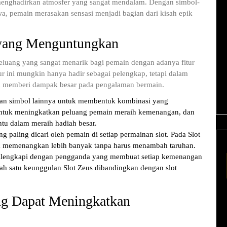
a menghadirkan atmosfer yang sangat mendalam. Dengan simbol-
awa, pemain merasakan sensasi menjadi bagian dari kisah epik
s yang Menguntungkan
peluang yang sangat menarik bagi pemain dengan adanya fitur
tur ini mungkin hanya hadir sebagai pelengkap, tetapi dalam
dan memberi dampak besar pada pengalaman bermain.
kan simbol lainnya untuk membentuk kombinasi yang
 untuk meningkatkan peluang pemain meraih kemenangan, dan
ntu dalam meraih hadiah besar.
ang paling dicari oleh pemain di setiap permainan slot. Pada Slot
k memenangkan lebih banyak tanpa harus menambah taruhan.
a dilengkapi dengan pengganda yang membuat setiap kemenangan
lah satu keunggulan Slot Zeus dibandingkan dengan slot
ang Dapat Meningkatkan