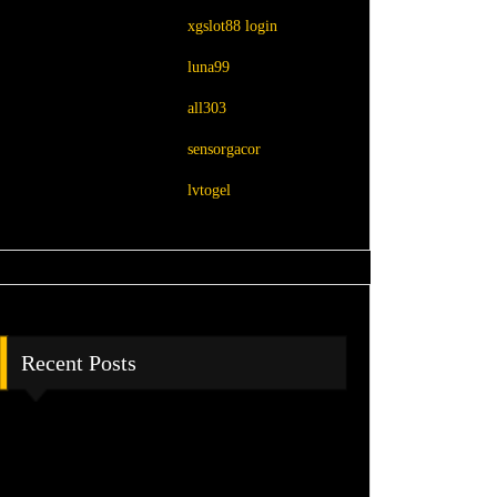
xgslot88 login
luna99
all303
sensorgacor
lvtogel
Recent Posts
Mengenal Brand Slot: Platform Terpercaya
untuk Pecinta Slot Online Indonesia