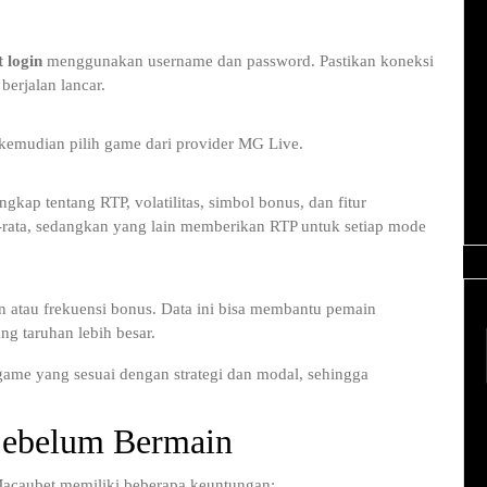
 login
menggunakan username dan password. Pastikan koneksi
berjalan lancar.
, kemudian pilih game dari provider MG Live.
kap tentang RTP, volatilitas, simbol bonus, dan fitur
-rata, sedangkan yang lain memberikan RTP untuk setiap mode
 atau frekuensi bonus. Data ini bisa membantu pemain
g taruhan lebih besar.
ame yang sesuai dengan strategi dan modal, sehingga
Sebelum Bermain
acaubet memiliki beberapa keuntungan: