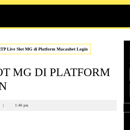
TP Live Slot MG di Platform Macaubet Login
LOT MG DI PLATFORM
N
|
1:40 pm