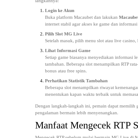
langkahnya:
Login ke Akun
Buka platform Macaubet dan lakukan
Macaubet
internet stabil agar akses ke game dan informasi 
Pilih Slot MG Live
Setelah masuk, pilih menu slot atau live casino
Lihat Informasi Game
Setiap game biasanya menyediakan informasi leng
tambahan. Beberapa slot menampilkan RTP rata
bonus atau free spins.
Perhatikan Statistik Tambahan
Beberapa slot menampilkan riwayat kemenangan
menentukan kapan waktu terbaik untuk memasan
Dengan langkah-langkah ini, pemain dapat memilih g
pengalaman bermain lebih menyenangkan.
Manfaat Mengecek RTP 
Mengecek RTP sebelum mulai bermain MG Live di M