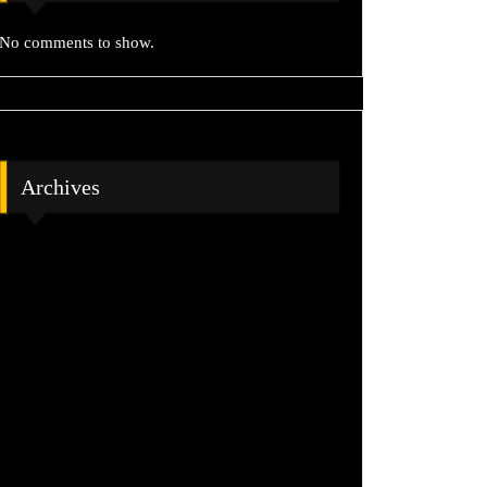
No comments to show.
Archives
July 2026
June 2026
April 2026
March 2026
January 2026