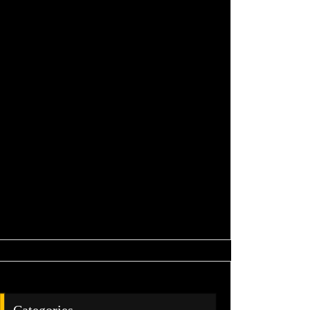
March 2025
February 2025
January 2025
December 2024
November 2024
September 2024
Categories