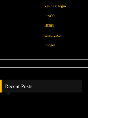
xgslot88 login
luna99
all303
sensorgacor
lvtogel
Recent Posts
Mengenal Brand Slot: Platform Terpercaya
untuk Pecinta Slot Online Indonesia