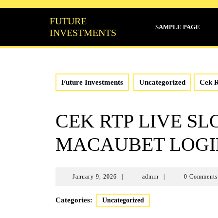
Skip
to
FUTURE
content
SAMPLE PAGE
INVESTMENTS
Future Investments
Uncategorized
Cek R
CEK RTP LIVE S
MACAUBET LOGI
January
January 9, 2026
|
admin
|
0 Comments
9,
2026
Categories:
Uncategorized