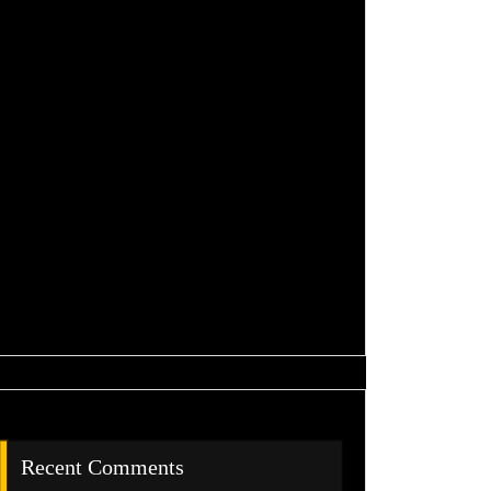
Slot Habanero dengan Fitur Free Spin Paling
Sering Trigger di Platform Slot
ประสบการณ์ VIP: เล่น Slot ค่าย MG Live
แบบพรีเมียม
Cara Bermain Slot Online di Pay77 untuk
Pemula yang Baru Pertama Kali Daftar
Kenali Fitur Bonus Round Sebelum Bermain
Slot Online
Recent Comments