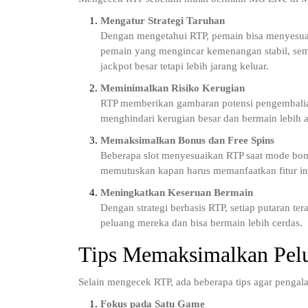
Mengatur Strategi Taruhan
Dengan mengetahui RTP, pemain bisa menyesua
pemain yang mengincar kemenangan stabil, se
jackpot besar tetapi lebih jarang keluar.
Meminimalkan Risiko Kerugian
RTP memberikan gambaran potensi pengembalia
menghindari kerugian besar dan bermain lebih 
Memaksimalkan Bonus dan Free Spins
Beberapa slot menyesuaikan RTP saat mode bon
memutuskan kapan harus memanfaatkan fitur ini
Meningkatkan Keseruan Bermain
Dengan strategi berbasis RTP, setiap putaran t
peluang mereka dan bisa bermain lebih cerdas.
Tips Memaksimalkan Pel
Selain mengecek RTP, ada beberapa tips agar penga
Fokus pada Satu Game