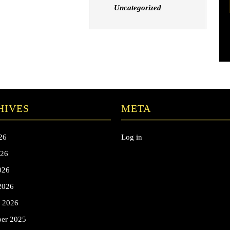
Uncategorized
HIVES
META
26
Log in
026
026
2026
y 2026
er 2025