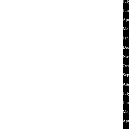
Jul
Jun
Apr
Ma
Jan
De
No
Oct
Sep
Au
Jul
Jun
Ma
Apr