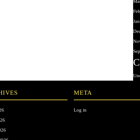
Ma
Feb
Jan
De
No
Sep
C
Unc
HIVES
META
26
Log in
026
026
2026