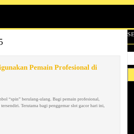
S
5
igunakan Pemain Profesional di
 tersendiri. Terutama bagi penggemar slot gacor hari ini,
n
al