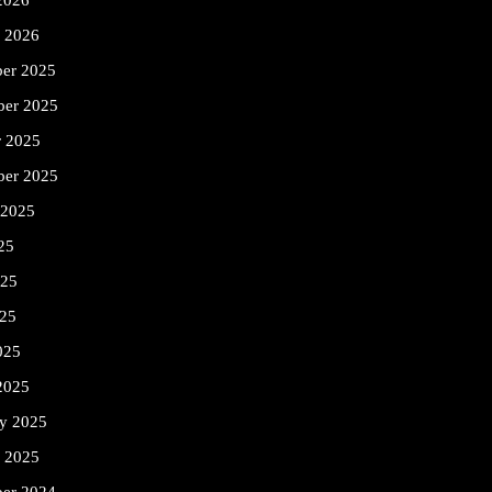
y 2026
er 2025
er 2025
r 2025
ber 2025
 2025
25
025
25
025
2025
ry 2025
y 2025
er 2024